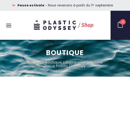
Pause estivale
- Nous revenons à partir du 1ᵉʳ septembre
0
BOUTIQUE
Accueil
>
Boutique
>
Casquette Officielle
Bleue Plastic Odyssey
BOUTIQUE EN PAUSE
ESTIVALE
LES COMMANDES
REPRENNENT LE 1ᵉʳ
SEPTEMBRE 2026.